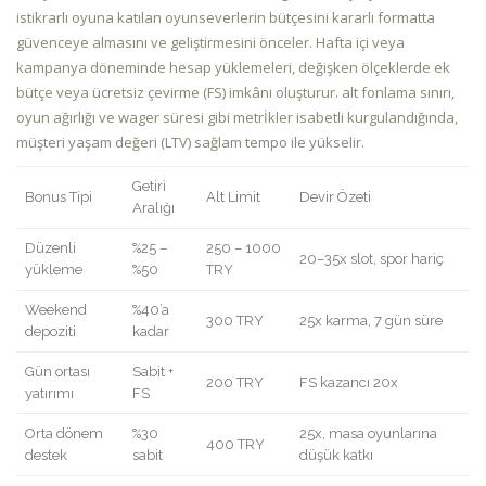
istikrarlı oyuna katılan oyunseverlerin bütçesini kararlı formatta
güvenceye almasını ve geliştirmesini önceler. Hafta içi veya
kampanya döneminde hesap yüklemeleri, değişken ölçeklerde ek
bütçe veya ücretsiz çevirme (FS) imkânı oluşturur. alt fonlama sınırı,
oyun ağırlığı ve wager süresi gibi metrİkler isabetli kurgulandığında,
müşteri yaşam değeri (LTV) sağlam tempo ile yükselir.
Getiri
Bonus Tipi
Alt Limit
Devir Özeti
Aralığı
Düzenli
%25 –
250 – 1000
20–35x slot, spor hariç
yükleme
%50
TRY
Weekend
%40’a
300 TRY
25x karma, 7 gün süre
depoziti
kadar
Gün ortası
Sabit +
200 TRY
FS kazancı 20x
yatırımı
FS
Orta dönem
%30
25x, masa oyunlarına
400 TRY
destek
sabit
düşük katkı