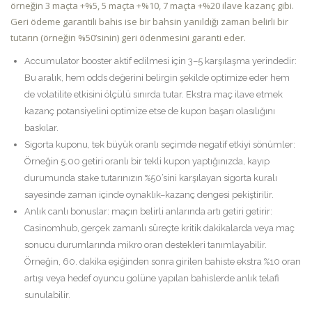
örneğin 3 maçta +%5, 5 maçta +%10, 7 maçta +%20 ilave kazanç gibi.
Geri ödeme garantili bahis ise bir bahsin yanıldığı zaman belirli bir
tutarın (örneğin %50’sinin) geri ödenmesini garanti eder.
Accumulator booster aktif edilmesi için 3–5 karşılaşma yerindedir:
Bu aralık, hem odds değerini belirgin şekilde optimize eder hem
de volatilite etkisini ölçülü sınırda tutar. Ekstra maç ilave etmek
kazanç potansiyelini optimize etse de kupon başarı olasılığını
baskılar.
Sigorta kuponu, tek büyük oranlı seçimde negatif etkiyi sönümler:
Örneğin 5.00 getiri oranlı bir tekli kupon yaptığınızda, kayıp
durumunda stake tutarınızın %50’sini karşılayan sigorta kuralı
sayesinde zaman içinde oynaklık–kazanç dengesi pekiştirilir.
Anlık canlı bonuslar: maçın belirli anlarında artı getiri getirir:
Casinomhub, gerçek zamanlı süreçte kritik dakikalarda veya maç
sonucu durumlarında mikro oran destekleri tanımlayabilir.
Örneğin, 60. dakika eşiğinden sonra girilen bahiste ekstra %10 oran
artışı veya hedef oyuncu golüne yapılan bahislerde anlık telafi
sunulabilir.