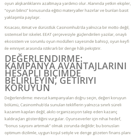
oyun alışkanlıklarını azaltmaya yardımcı olur. Alanında yetkin ekipler,
“oyun bilinci” konusunda eğitici materyaller hazırlar ve bunları basit
yaklaşımla paylaşır.
Kısacası, itimat ve dürüstlük Casinomhub’da yalnızca bir motto değil,
sistemsel bir iskelet. EEAT çerçevesiyle güçlendirilen yazılar, onaylı
ekosistem ve sorumlu oyun modülleri sayesinde bahisçi, oyun keyfi
ile emniyet arasında istikrarlı bir denge hâli pekiştirir.
DEĞERLENDIRME:
KAMPANYA AVANTAJLARINI
HESAPLI BIÇIMDE
BELIRLEYIN, GETIRIYI
KORUYUN
Değerlendirme: mevcut kampanyaları doğru seçin, değeri koruyun
bölümü, Casinomhub’da sunulan tekliflerin yalnızca sınırlı süreli
kazanım kapıları değil, akılcı organizasyon talep eden kazanç
kaldıraçları gösterdiğini vurgular. Oyunseverler için nihai hedef,
“bonus sayısını artırmak” olmak zorunda değildir; bu bonusları
optimum dizilimle, uygun koşul setiyle ve denge gözeten finans planı