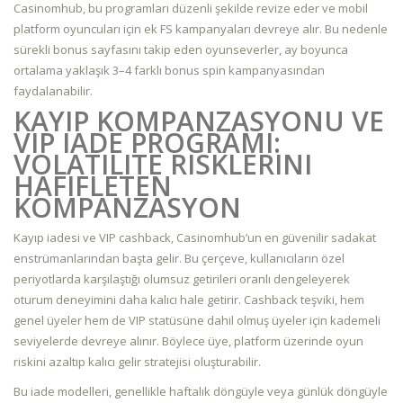
Casinomhub, bu programları düzenli şekilde revize eder ve mobil
platform oyuncuları için ek FS kampanyaları devreye alır. Bu nedenle
sürekli bonus sayfasını takip eden oyunseverler, ay boyunca
ortalama yaklaşık 3–4 farklı bonus spin kampanyasından
faydalanabilir.
KAYIP KOMPANZASYONU VE
VIP IADE PROGRAMI:
VOLATILITE RISKLERINI
HAFIFLETEN
KOMPANZASYON
Kayıp iadesi ve VIP cashback, Casinomhub’un en güvenilir sadakat
enstrümanlarından başta gelir. Bu çerçeve, kullanıcıların özel
periyotlarda karşılaştığı olumsuz getirileri oranlı dengeleyerek
oturum deneyimini daha kalıcı hale getirir. Cashback teşviki, hem
genel üyeler hem de VIP statüsüne dahil olmuş üyeler için kademeli
seviyelerde devreye alınır. Böylece üye, platform üzerinde oyun
riskini azaltıp kalıcı gelir stratejisi oluşturabilir.
Bu iade modelleri, genellikle haftalık döngüyle veya günlük döngüyle