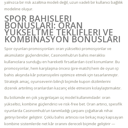
yalnızca bir risk azaltma modeli değil, uzun vadeli bir kullanıcı bağlılık
modeline oluşur.
SPOR BAHISLERI
BONUSLARI: ORAN
YÜKSELTME TEKLIFLERI VE
KOMBINASYON BONUSLARI
Spor oyunları promosyonları: oran yükseltici promosyonlar ve
akümülatör güçlendiriciler, Casinomhub’un bahis meraklısı
kullanıcılara sunduğu en hareketli fırsatlardan özel konumlanır. Bu
promosyonlar, hem karşılaşma öncesi (pre-match) hem de oyun içi
bahis akışında kâr potansiyelini optimize etmek için tasarlanmıştır.
Stratejik amaç, oyunseverin bilinçli biçimde kupon dizilimlerini
dizerek artırılmış oranlardan kazanç elde etmesini kolaylaştırmaktır.
Bu bölümde en çok yaygınlaşan üç model kullanımdadır: oran
yükseltici, kombine güçlendirici ve risk-free bet. Oran artırıcı, spesifik
oyunlarda Casinomhub’un tanımladığı çarpanı çoğaltarak nihai
getiriyi birebir geliştirir. Çoklu bahis artırıcısı ise birkaç maçı kapsayan
kombine sistemlerde net kâr oranını dereceli biçimde geliştirir —