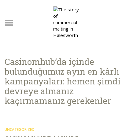
Casinomhub’da içinde
bulunduğumuz ayın en kârlı
kampanyaları: hemen şimdi
devreye almanız
kaçırmamanız gerekenler
UNCATEGORIZED