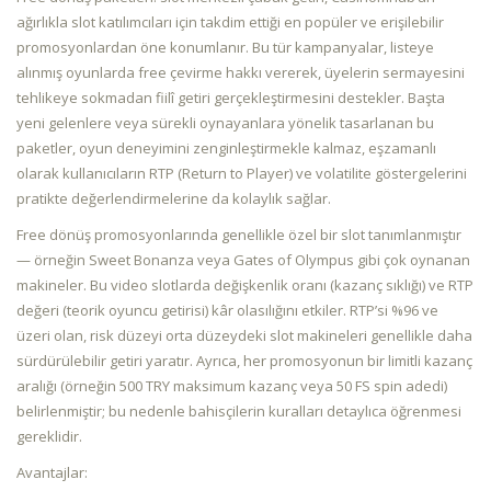
ağırlıkla slot katılımcıları için takdim ettiği en popüler ve erişilebilir
promosyonlardan öne konumlanır. Bu tür kampanyalar, listeye
alınmış oyunlarda free çevirme hakkı vererek, üyelerin sermayesini
tehlikeye sokmadan fiilî getiri gerçekleştirmesini destekler. Başta
yeni gelenlere veya sürekli oynayanlara yönelik tasarlanan bu
paketler, oyun deneyimini zenginleştirmekle kalmaz, eşzamanlı
olarak kullanıcıların RTP (Return to Player) ve volatilite göstergelerini
pratikte değerlendirmelerine da kolaylık sağlar.
Free dönüş promosyonlarında genellikle özel bir slot tanımlanmıştır
— örneğin Sweet Bonanza veya Gates of Olympus gibi çok oynanan
makineler. Bu video slotlarda değişkenlik oranı (kazanç sıklığı) ve RTP
değeri (teorik oyuncu getirisi) kâr olasılığını etkiler. RTP’si %96 ve
üzeri olan, risk düzeyi orta düzeydeki slot makineleri genellikle daha
sürdürülebilir getiri yaratır. Ayrıca, her promosyonun bir limitli kazanç
aralığı (örneğin 500 TRY maksimum kazanç veya 50 FS spin adedi)
belirlenmiştir; bu nedenle bahisçilerin kuralları detaylıca öğrenmesi
gereklidir.
Avantajlar: