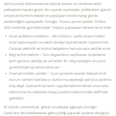
Ayrıca portal, dökümanlarda kaynak beyanı ve yenileme tarihi
yaklaşımını hayata geçirir. Bu sayede ziyaretçiler, politikaların güncel
seviyesini kontrol edebilir ve paylaşılan verinin hangi günde
yenilendiğini saptayabilir. Örneğin, “bonus çevrim şartları 10 Ekim
2025 tarihinde güncellenmiştir” ifadesi, paylaşımın itibarını tescil eder.
Kural sayfalarını inceleyin – Her kullanıcı, üyelik oluşturmadan
önce lisans kaydını ve yetkili otoriteyi teyit etmelidir. Casinomhub,
Curacao yetkilidir ve kontrol belgelerini kamuya açık şekilde sunar.
Bilgi tarihini belirtin – Tüm bilgilendirici sayfalarda, düzenleme
tarihi görünür şekilde yer almalıdır. Bu, bilgi tazeliğini ve yazım
güvenilirliğini güvence altına alır.
Finansal limitleri yönetin – Oyun güvenlik ayarları (bakiye limiti,
oturum zamanı hatırlatıcısı, durdurma seçeneği) yalnızca yardımcı
araç değil, Casinomhub resmî uygulamalarının temel unsurudur.
Katılımcılar bu özellikleri hesap yönetimi bölümünden aktif hale
getirebilir.
Ek olarak Casinomhub, global sorumluluk ağlarıyla (örneğin
GamCare, BeGambleAware gibi) iş birliği yaparak üyelerin dengesiz