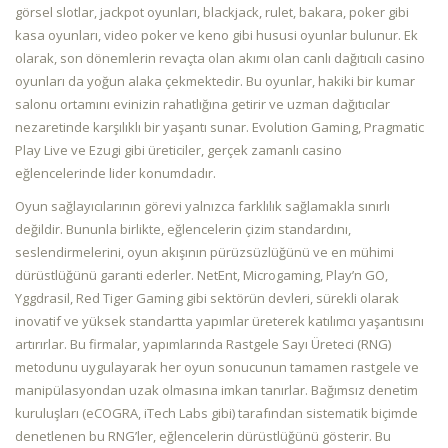
görsel slotlar, jackpot oyunları, blackjack, rulet, bakara, poker gibi
kasa oyunları, video poker ve keno gibi hususi oyunlar bulunur. Ek
olarak, son dönemlerin revaçta olan akımı olan canlı dağıtıcılı casino
oyunları da yoğun alaka çekmektedir. Bu oyunlar, hakiki bir kumar
salonu ortamını evinizin rahatlığına getirir ve uzman dağıtıcılar
nezaretinde karşılıklı bir yaşantı sunar. Evolution Gaming, Pragmatic
Play Live ve Ezugi gibi üreticiler, gerçek zamanlı casino
eğlencelerinde lider konumdadır.
Oyun sağlayıcılarının görevi yalnızca farklılık sağlamakla sınırlı
değildir. Bununla birlikte, eğlencelerin çizim standardını,
seslendirmelerini, oyun akışının pürüzsüzlüğünü ve en mühimi
dürüstlüğünü garanti ederler. NetEnt, Microgaming, Play’n GO,
Yggdrasil, Red Tiger Gaming gibi sektörün devleri, sürekli olarak
inovatif ve yüksek standartta yapımlar üreterek katılımcı yaşantısını
artırırlar. Bu firmalar, yapımlarında Rastgele Sayı Üreteci (RNG)
metodunu uygulayarak her oyun sonucunun tamamen rastgele ve
manipülasyondan uzak olmasına imkan tanırlar. Bağımsız denetim
kuruluşları (eCOGRA, iTech Labs gibi) tarafından sistematik biçimde
denetlenen bu RNG’ler, eğlencelerin dürüstlüğünü gösterir. Bu