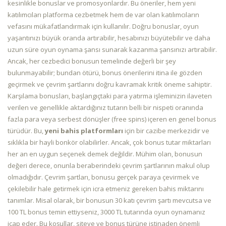
kesinlikle bonuslar ve promosyonlardır. Bu öneriler, hem yeni
katılımcıları platforma cezbetmek hem de var olan katılımcıların
vefasını mükafatlandırmak için kullanılır. Doğru bonuslar, oyun
yaşantınızı büyük oranda artırabilir, hesabınızı büyütebilir ve daha
uzun süre oyun oynama şansı sunarak kazanma şansınızı artırabilir.
Ancak, her cezbedici bonusun temelinde değerli bir şey
bulunmayabilir; bundan ötürü, bonus önerilerini itina ile gözden
geçirmek ve çevrim şartlarını doğru kavramak kritik öneme sahiptir.
Karşılama bonusları, başlangıçtaki para yatırma işleminizin ilaveten
verilen ve genellikle aktardığınız tutarın belli bir nispeti oranında
fazla para veya serbest dönüşler (free spins) içeren en genel bonus
türüdür. Bu,
yeni bahis platformları
için bir cazibe merkezidir ve
sıklıkla bir hayli bonkör olabilirler. Ancak, çok bonus tutar miktarları
her an en uygun seçenek demek değildir. Mühim olan, bonusun
değeri derece, onunla beraberindeki çevrim şartlarının makul olup
olmadığıdır. Çevrim şartları, bonusu gerçek paraya çevirmek ve
çekilebilir hale getirmek için icra etmeniz gereken bahis miktarını
tanımlar. Misal olarak, bir bonusun 30 katı çevrim şartı mevcutsa ve
100 TL bonus temin ettiyseniz, 3000 TL tutarında oyun oynamanız
icap eder. Bu koşullar, siteye ve bonus türüne istinaden önemli