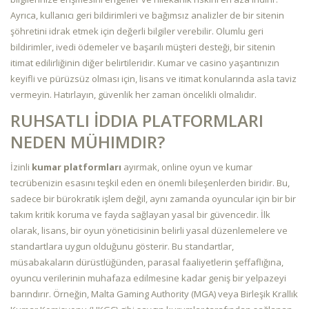
Ayrıca, kullanıcı geri bildirimleri ve bağımsız analizler de bir sitenin
şöhretini idrak etmek için değerli bilgiler verebilir. Olumlu geri
bildirimler, ivedi ödemeler ve başarılı müşteri desteği, bir sitenin
itimat edilirliğinin diğer belirtileridir. Kumar ve casino yaşantınızın
keyifli ve pürüzsüz olması için, lisans ve itimat konularında asla taviz
vermeyin. Hatırlayın, güvenlik her zaman öncelikli olmalıdır.
RUHSATLI İDDIA PLATFORMLARI
NEDEN MÜHIMDIR?
İzinli
kumar platformları
ayırmak, online oyun ve kumar
tecrübenizin esasını teşkil eden en önemli bileşenlerden biridir. Bu,
sadece bir bürokratik işlem değil, aynı zamanda oyuncular için bir bir
takım kritik koruma ve fayda sağlayan yasal bir güvencedir. İlk
olarak, lisans, bir oyun yöneticisinin belirli yasal düzenlemelere ve
standartlara uygun olduğunu gösterir. Bu standartlar,
müsabakaların dürüstlüğünden, parasal faaliyetlerin şeffaflığına,
oyuncu verilerinin muhafaza edilmesine kadar geniş bir yelpazeyi
barındırır. Örneğin, Malta Gaming Authority (MGA) veya Birleşik Krallık