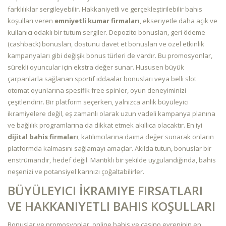
farklılıklar sergileyebilir. Hakkaniyetli ve gerçekleştirilebilir bahis
koşulları veren
emniyetli kumar firmaları
, ekseriyetle daha açık ve
kullanıcı odaklı bir tutum sergiler. Depozito bonusları, geri ödeme
(cashback) bonusları, dostunu davet et bonusları ve özel etkinlik
kampanyaları gibi değişik bonus türleri de vardır. Bu promosyonlar,
sürekli oyuncular için ekstra değer sunar. Hususen büyük
çarpanlarla sağlanan sportif iddaalar bonusları veya belli slot
otomat oyunlarına spesifik free spinler, oyun deneyiminizi
çeşitlendirir. Bir platform seçerken, yalnızca anlık büyüleyici
ikramiyelere değil, eş zamanlı olarak uzun vadeli kampanya planına
ve bağlılık programlarına da dikkat etmek akıllıca olacaktır. En iyi
dijital bahis firmaları
, katılımcılarına daima değer sunarak onların
platformda kalmasını sağlamayı amaçlar. Akılda tutun, bonuslar bir
enstrümandır, hedef değil. Mantıklı bir şekilde uygulandığında, bahis
neşenizi ve potansiyel karınızı çoğaltabilirler.
BÜYÜLEYICI İKRAMIYE FIRSATLARI
VE HAKKANIYETLI BAHIS KOŞULLARI
Bonuslar ve promosyonlar, online bahis ve casino evreninin en