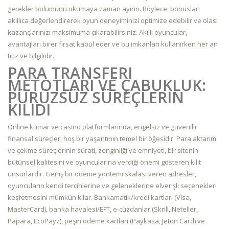
gerekler bölümünü okumaya zaman ayırın. Böylece, bonusları
akıllıca değerlendirerek oyun deneyiminizi optimize edebilir ve olası
kazançlarınızı maksimuma çıkarabilirsiniz. Akıllı oyuncular,
avantajları birer fırsat kabul eder ve bu imkanları kullanırken her an
titiz ve bilgilidir.
PARA TRANSFERI
METOTLARI VE ÇABUKLUK:
PÜRÜZSÜZ SÜREÇLERIN
KILIDI
Online kumar ve casino platformlarında, engelsiz ve güvenilir
finansal süreçler, hoş bir yaşantının temel bir öğesidir. Para aktarım
ve çekme süreçlerinin sürati, zenginliği ve emniyeti, bir sitenin
bütünsel kalitesini ve oyuncularına verdiği önemi gösteren kilit
unsurlardır. Geniş bir ödeme yöntemi skalası veren adresler,
oyuncuların kendi tercihlerine ve geleneklerine elverişli seçenekleri
keşfetmesini mümkün kılar. Bankamatik/kredi kartları (Visa,
MasterCard), banka havalesi/EFT, e-cüzdanlar (Skrill, Neteller,
Papara, EcoPayz), peşin ödeme kartları (Paykasa, Jeton Card) ve