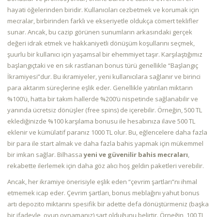
hayati öğelerinden biridir. Kullanıcıları cezbetmek ve korumak için
mecralar, birbirinden farklı ve ekseriyetle oldukça cömert teklifler
sunar. Ancak, bu cazip görünen sunumların arkasındaki gerçek
değeri idrak etmek ve hakkaniyetli dönüşüm koşullarını seçmek,
şuurlu bir kullanıcı için yaşamsal bir ehemmiyet taşır. Karşılaştığımız
başlangıçtaki ve en sık rastlanan bonus türü genellikle “Başlangıç
İkramiyesi”dur. Bu ikramiyeler, yeni kullanıcılara sağlanır ve birinci
para aktarım süreçlerine eşlik eder. Genellikle yatırılan miktarın
%100’ü, hatta bir takım hallerde %200’ü nispetinde sağlanabilir ve
yanında ücretsiz dönüşler (free spins) de içerebilir. Örneğin, 500 TL
eklediğinizde %100 karşılama bonusu ile hesabınıza ilave 500 TL
eklenir ve kümülatif paranız 1000 TL olur. Bu, eğlencelere daha fazla
bir para ile start almak ve daha fazla bahis yapmak için mükemmel
bir imkan sağlar. Bilhassa
yeni ve güvenilir bahis mecraları
,
rekabette ilerlemek için daha göz alıcı hoş geldin paketleri verebilir.
Ancak, her ikramiye önerisiyle eşlik eden “çevrim şartları”nı ihmal
etmemek icap eder. Çevrim şartları, bonus meblağını yahut bonus
artı depozito miktarını spesifik bir adette defa dönüştürmeniz (başka
bir ifadeyle, oyun oynamanız) şart olduğunu belirtir. Örneğin, 100 TL