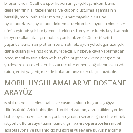
bileşenleridir. Özellikle spor kuponları gerçekleştirirken, bahis
değerlerinin hızlı tazelenmesi ve kupon oluşturma aşamasının
basitliği, mobil bahisçiler için hayli ehemmiyetlidir. Casino
oyunlarında ise, oyunların dokunmatik ekranlara uyumlu olması ve
sürükleyici bir şekilde işlemesi beklenir. Her yerde bahis keyfi tatmak
isteyen kullanıcılar için, mobil uyumluluk ve üstün bir tüketici
yaşantısı sunan bir platform tercih etmek, oyun yolculuğunuzu çok
daha kullanışlı ve hoş dönüştürecektir. Bir siteye kayıt yaptırmadan
önce, mobil aygıtınızdan web sayfasını gezerek veya programını
yükleyerek bu özellikleri bizzat tecrübe etmeniz öğütlenir. Aklınızda
tutun, en iyi yaşantı, nerede bulunursanız olun ulaşımınızdadır.
MOBIL UYGULAMALAR VE DOSTANE
ARAYÜZ
Mobil teknoloji, online bahis ve casino kolunu baştan aşağıya
dönüştürdü. Artık bahisçiler, diledikleri zaman, arzu ettikleri yerden
bahis oynama ve casino oyunları oynama serbestliğine elde etmek
istiyorlar. Bu arzuyu tatmin etmek için,
bahis operatörleri
mobil
adaptasyona ve kullanıcı dostu görsel yüzeylere büyük harcama