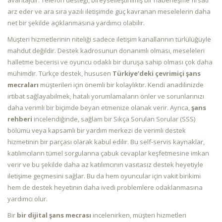
avantajdır. Telefon desteği, bireyselleştirilmiş bir haberleşme fırsatı
arz eder ve ara sıra yazılı iletişimde güç kavranan meselelerin daha
net bir şekilde açıklanmasına yardımcı olabilir.
Müşteri hizmetlerinin niteliği sadece iletişim kanallarının türlülüğüyle
mahdut değildir. Destek kadrosunun donanımlı olması, meseleleri
halletme becerisi ve oyuncu odaklı bir duruşa sahip olması çok daha
mühimdir. Türkçe destek, hususen
Türkiye’deki çevrimiçi şans
mecraları
müşterileri için önemli bir kolaylıktır. Kendi anadilinizde
irtibat sağlayabilmek, hatalı yorumlamaların önler ve sorunlarınızı
daha verimli bir biçimde beyan etmenize olanak verir. Ayrıca,
şans
rehberi
incelendiğinde, sağlam bir Sıkça Sorulan Sorular (SSS)
bölümü veya kapsamlı bir yardım merkezi de verimli destek
hizmetinin bir parçası olarak kabul edilir. Bu self-servis kaynaklar,
katılımcıların tümel sorgularına çabuk cevaplar keşfetmesine imkan
verir ve bu şekilde daha az katılımcının vasıtasız destek heyetiyle
iletişime geçmesini sağlar. Bu da hem oyuncular için vakit birikimi
hem de destek heyetinin daha ivedi problemlere odaklanmasına
yardımcı olur.
Bir
bir dijital şans mecrası
incelenirken, müşteri hizmetleri