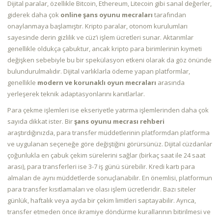
Dijital paralar, özellikle Bitcoin, Ethereum, Litecoin gibi sanal değerler,
giderek daha çok
online şans oyunu mecraları
tarafından
onaylanmaya başlamıştır. Kripto paralar, otonom kurulumları
sayesinde derin gizlilik ve cüz’i işlem ücretleri sunar. Aktarımlar
genellikle oldukça çabuktur, ancak kripto para birimlerinin kıymeti
değişken sebebiyle bu bir spekülasyon etkeni olarak da göz önünde
bulundurulmalıdır. Dijital varlıklarla ödeme yapan platformlar,
genellikle
modern ve korunaklı oyun mecraları
arasında
yerleşerek teknik adaptasyonlarını kanıtlarlar.
Para çekme işlemleri ise ekseriyetle yatırma işlemlerinden daha çok
sayıda dikkat ister. Bir
şans oyunu mecrası rehberi
araştırdığınızda, para transfer müddetlerinin platformdan platforma
ve uygulanan seçeneğe göre değiştiğini görürsünüz. Dijital cüzdanlar
çoğunlukla en çabuk çekim sürelerini sağlar (birkaç saat ile 24 saat
arası), para transferleri ise 3-7 iş günü sürebilir. Kredi kartı para
almaları de aynı müddetlerde sonuçlanabilir. En önemlisi, platformun
para transfer kısıtlamaları ve olası işlem ücretleridir. Bazı siteler
günlük, haftalık veya ayda bir çekim limitleri saptayabilir. Ayrıca,
transfer etmeden önce ikramiye döndürme kurallarının bitirilmesi ve