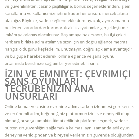
ve güvenilirlikten, casino çeşitliliğine, bonus seçeneklerinden, işlem
kanallarına ve kullanıcı hizmetine kadar her unsuru mercek altına
alacağız. Böylece, sadece eğlenmekle durmayacak, aynı zamanda
beklenen zararlardan korunarak akıllıca yatırımlar gerçekleştirme
imkânı yakalamış olacaksınız. Başlamaya hazırsanız, bu ilgi çekici
rehbere birlikte adım atalım ve sizin için en doğru eğlence mecrası
hangisi olduğunu keşfedelim. Unutmayın, doğru açıklama avantajdır
ve bu güçle hareket ederek, online eğlence ve şans oyunu
ortamında kendinize sağlam bir yer edinebilirsiniz.
İZIN VE EMNIYET: ÇEVRIMIÇI
ŞANS OYUNLARI
TECRÜBENIZIN ANA
UNSURLARI
Online kumar ve casino evrenine adım atarken izlenmesi gereken ilk
ve en önemli adım, beğendiğiniz platformun izinli ve emniyetli olup
olmadığını sorgulamaktır. İtimat edilir bir platform seçmek, sadece
bütçenizin güvenliğini sağlamakla kalmaz, aynı zamanda adil oyun
deneyimi verildiğinden ve bireysel verilerinizin güvende olduğundan